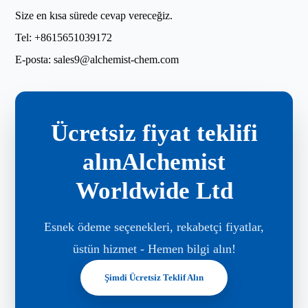
Size en kısa sürede cevap vereceğiz.
Tel:
+8615651039172
E-posta:
sales9@alchemist-chem.com
Ücretsiz fiyat teklifi
alınAlchemist
Worldwide Ltd
Esnek ödeme seçenekleri, rekabetçi fiyatlar,
üstün hizmet - Hemen bilgi alın!
Şimdi Ücretsiz Teklif Alın