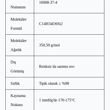
16068-37-4
Numarası
Moleküler
C14H34O6Si2
Formül
Moleküler
350,59 g/mol
Ağırlık
Dış
Renksiz ila sarımsı sıvı
Görünüş
Saflık
Tipik olarak ≥ %98
Kaynama
1 mmHg'de 170-175°C
Noktası