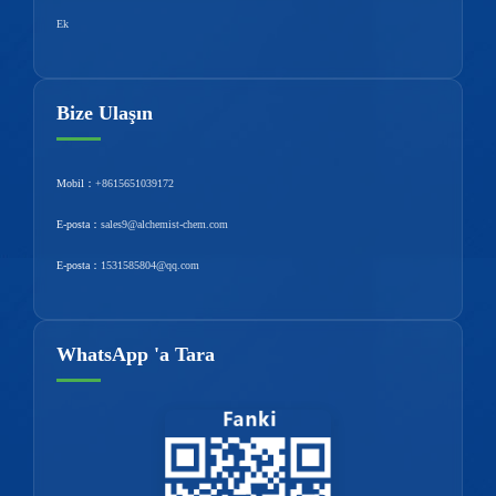
Ek
Bize Ulaşın
Mobil：
+8615651039172
E-posta：
sales9@alchemist-chem.com
E-posta：
1531585804@qq.com
WhatsApp 'a Tara