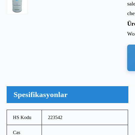
sal
ch
Ür
Wor
Spesifikasyonlar
HS Kodu
223542
Cas