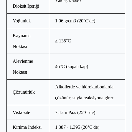
Yaklaşık %40
Dioksit İçeriği
Yoğunluk
1,06 g/cm3 (20°C'de)
Kaynama
≥ 135°C
Noktası
Alevlenme
46°C (kapalı kap)
Noktası
Alkollerde ve hidrokarbonlarda
Çözünürlük
çözünür; suyla reaksiyona girer
Viskozite
7-12 mPa.s (25°C'de)
Kırılma İndeksi
1.387 - 1.395 (20°C'de)