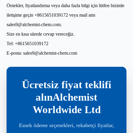
Örnekler, fiyatlandırma veya daha fazla bilgi için lütfen bizimle
iletişime geçin
+8615651039172
veya mail atın
sales9@alchemist-chem.com
.
Size en kısa sürede cevap vereceğiz.
Tel:
+8615651039172
E-posta:
sales9@alchemist-chem.com
Ücretsiz fiyat teklifi
alınAlchemist
Worldwide Ltd
Esnek ödeme seçenekleri, rekabetçi fiyatlar,