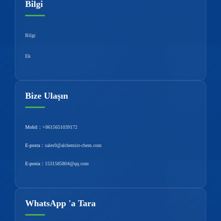
Bilgi
Bilgi
Ek
Bize Ulaşın
Mobil：
+8615651039172
E-posta：
sales9@alchemist-chem.com
E-posta：
1531585804@qq.com
WhatsApp 'a Tara