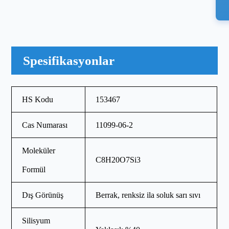
Spesifikasyonlar
HS Kodu
153467
Cas Numarası
11099-06-2
Moleküler
C8H20O7Si3
Formül
Dış Görünüş
Berrak, renksiz ila soluk sarı sıvı
Silisyum