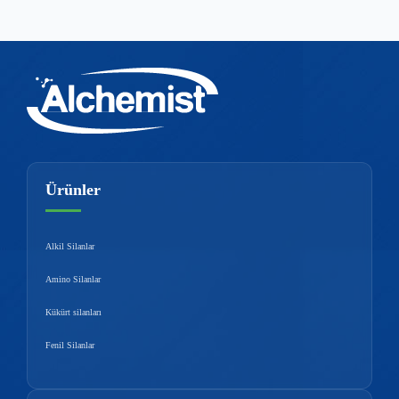
Ürünler
Alkil Silanlar
Amino Silanlar
Kükürt silanları
Fenil Silanlar