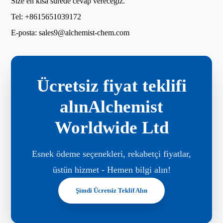
Size en kısa sürede cevap vereceğiz.
Tel:
+8615651039172
E-posta:
sales9@alchemist-chem.com
Ücretsiz fiyat teklifi
alınAlchemist
Worldwide Ltd
Esnek ödeme seçenekleri, rekabetçi fiyatlar,
üstün hizmet - Hemen bilgi alın!
Şimdi Ücretsiz Teklif Alın