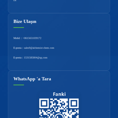
Ek
Bize Ulaşın
Mobil：
+8615651039172
E-posta：
sales9@alchemist-chem.com
E-posta：
1531585804@qq.com
WhatsApp 'a Tara