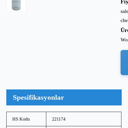
Fi
sal
ch
Ür
Wor
Spesifikasyonlar
HS Kodu
221174